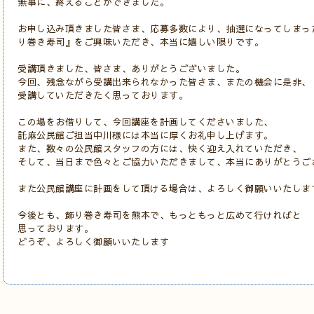
無事に、終えることができました。
お申し込み頂きました皆さま、応募多数により、抽選になってしまっ
り巻き寿司』をご興味いただき、本当に嬉しい限りです。
受講頂きました、皆さま、ありがとうございました。
今回、残念ながら受講出来られなかった皆さま、またの機会に是非、
受講していただきたく思っております。
この場をお借りして、今回講座を計画してくださいました、
託麻公民館ご担当中川様には本当に厚くお礼申し上げます。
また、数々の公民館スタッフの方には、快く迎え入れていただき、
そして、当日まで色々とご協力いただきまして、本当にありがとうご
また公民館講座に計画をして頂ける場合は、よろしく御願いいたしま
今後とも、飾り巻き寿司を熊本で、もっともっと広めて行ければと
思っております。
どうぞ、よろしく御願いいたします