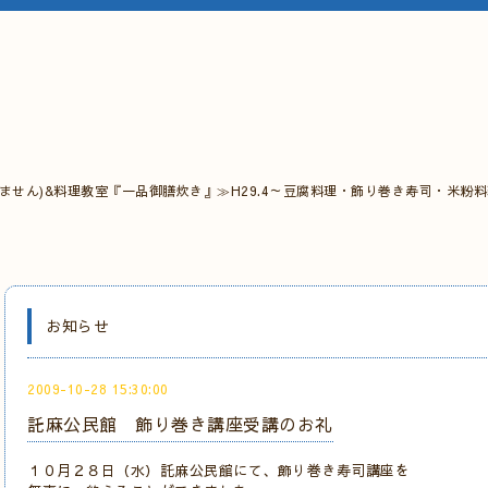
ません)&料理教室『一品御膳炊き』≫H29.4～豆腐料理・飾り巻き寿司・米粉
お知らせ
2009-10-28 15:30:00
託麻公民館 飾り巻き講座受講のお礼
１０月２８日（水）託麻公民館にて、飾り巻き寿司講座を