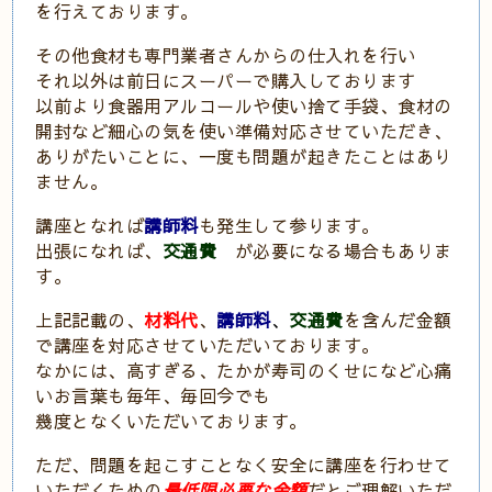
を行えております。
その他食材も専門業者さんからの仕入れを行い
それ以外は前日にスーパーで購入しております
以前より食器用アルコールや使い捨て手袋、食材の
開封など細心の気を使い準備対応させていただき、
ありがたいことに、一度も問題が起きたことはあり
ません。
講座となれば
講師料
も発生して参ります。
出張になれば、
交通費
が必要になる場合もありま
す。
上記記載の、
材料代
、
講師料
、
交通費
を含んだ金額
で講座を対応させていただいております。
なかには、高すぎる、たかが寿司のくせになど心痛
いお言葉も毎年、毎回今でも
幾度となくいただいております。
ただ、問題を起こすことなく安全に講座を行わせて
いただくための
最低限必要な金額
だとご理解いただ