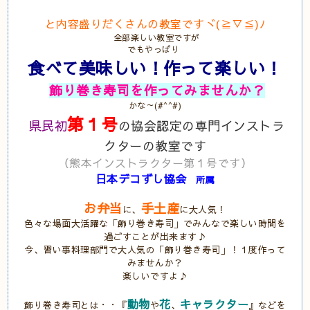
と内容盛りだくさんの教室ですヾ(≧▽≦)ﾉ
全部楽しい教室ですが
でもやっぱり
食べて美味しい！作って楽しい！
飾り巻き寿司を作ってみませんか？
かな～(#^^#)
第１号
県民初
の協会認定の専門インストラ
クターの教室です
（熊本インストラクター第１号です）
日本デコずし協会
所属
お弁当
手土産
に、
に
大人気！
色々な場面大活躍な「飾り巻き寿司」でみんなで楽しい時間を
過ごすことが出来ます♪
今、習い事料理部門で大人気の「飾り巻き寿司」！１度作って
みませんか？
楽しいですよ♪
動物
花
キャラクター
飾り巻き寿司とは・・『
や
、
』などを