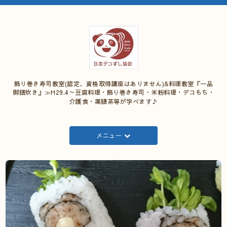
飾り巻き寿司教室(認定、資格取得講座はありません)&料理教室『一品
御膳炊き』≫H29.4～豆腐料理・飾り巻き寿司・米粉料理・デコもち・
介護食・薬膳茶等が学べます♪
メニュー