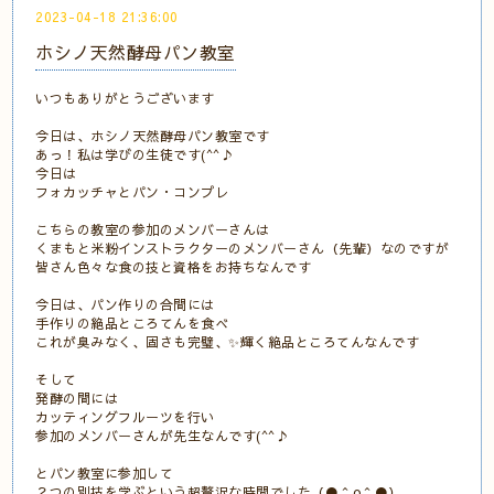
2023-04-18 21:36:00
ホシノ天然酵母パン教室
いつもありがとうございます
今日は、ホシノ天然酵母パン教室です
あっ！私は学びの生徒です(^^♪
今日は
フォカッチャとパン・コンプレ
こちらの教室の参加のメンバーさんは
くまもと米粉インストラクターのメンバーさん（先輩）なのですが
皆さん色々な食の技と資格をお持ちなんです
今日は、パン作りの合間には
手作りの絶品ところてんを食べ
これが臭みなく、固さも完璧、✨輝く絶品ところてんなんです
そして
発酵の間には
カッティングフルーツを行い
参加のメンバーさんが先生なんです(^^♪
とパン教室に参加して
２つの別技を学ぶという超贅沢な時間でした（●＾o＾●）