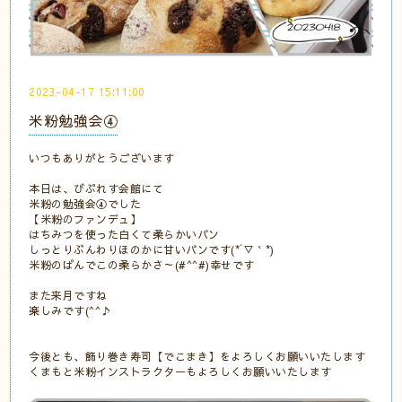
2023-04-17 15:11:00
米粉勉強会④
いつもありがとうございます
本日は、びぷれす会館にて
米粉の勉強会④でした
【米粉のファンデュ】
はちみつを使った白くて柔らかいパン
しっとりぶんわりほのかに甘いパンです(*´▽｀*)
米粉のぱんでこの柔らかさ～(#^^#)幸せです
また来月ですね
楽しみです(^^♪
今後とも、飾り巻き寿司【でこまき】をよろしくお願いいたします
くまもと米粉インストラクターもよろしくお願いいたします