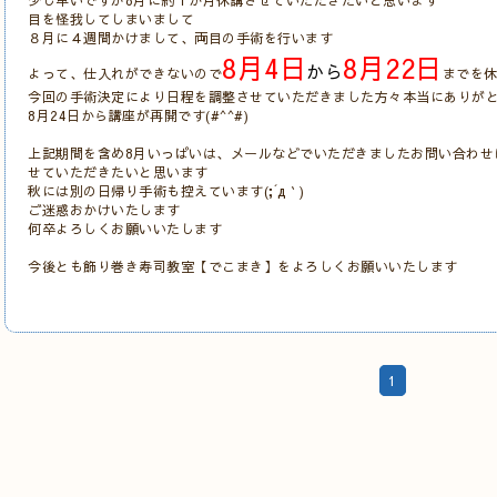
少し早いですが8月に約１か月休講させていただきたいと思います
目を怪我してしまいまして
８月に４週間かけまして、両目の手術を行います
8月4日
8月22日
から
よって、仕入れができないので
までを
今回の手術決定により日程を調整させていただきました方々本当にありが
8月24日から講座が再開です(#^^#)
上記期間を含め8月いっぱいは、メールなどでいただきましたお問い合わせ
せていただきたいと思います
秋には別の日帰り手術も控えています(;´д｀)
ご迷惑おかけいたします
何卒よろしくお願いいたします
今後とも飾り巻き寿司教室【でこまき】をよろしくお願いいたします
1