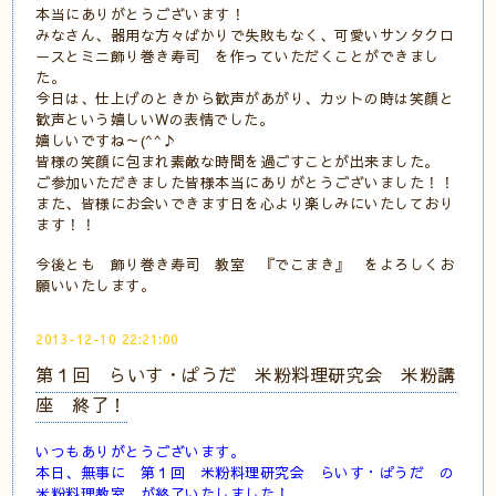
本当にありがとうございます！
みなさん、器用な方々ばかりで失敗もなく、可愛いサンタクロ
ースとミニ飾り巻き寿司 を作っていただくことができまし
た。
今日は、仕上げのときから歓声があがり、カットの時は笑顔と
歓声という嬉しいWの表情でした。
嬉しいですね～(^^♪
皆様の笑顔に包まれ素敵な時間を過ごすことが出来ました。
ご参加いただきました皆様本当にありがとうございました！！
また、皆様にお会いできます日を心より楽しみにいたしており
ます！！
今後とも 飾り巻き寿司 教室 『でこまき』 をよろしくお
願いいたします。
2013-12-10 22:21:00
第１回 らいす・ぱうだ 米粉料理研究会 米粉講
座 終了！
いつもありがとうございます。
本日、無事に 第１回 米粉料理研究会 らいす・ぱうだ の
米粉料理教室 が終了いたしました！