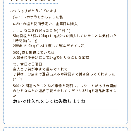
いつもありがとうございます
(´ω｀)トホホやらかしました私
4.2kgの塩を使用予定で、金曜日に購入
。。。なにを血迷ったのか( *´艸｀)
5kg袋塩を8袋=40kg+1kg袋2つを購入していたことに気付いた
1時間前(^。^;)
2階まで10kgずつ4往復して運んだですよ私
500g袋と間違えていた私
人数分に小分けにして5kgで足りることを確認
で、今日は日曜日
主人と子供が車まで運んでくれて
子供は、お店まで返品出来るか確認まで付き合ってくれました
(*T^T)
500gと間違ったことなど事情を説明し、レシートがあり未開封
の分をなんとか返品手続きをしてくださり35kgを返品出来まし
た
急いで仕入れをしては失敗しますね