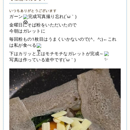
いつもありがとうございます
ガーン
完成写真撮り忘れ(´ω｀)
金曜日にそば粉をいただいたので
今朝はガレットに
毎回粉もの1枚目はうまくいかないので(^。^;)←これ
は私が食べる
下はカリッと上はモチモチなガレットが完成～
写真は作っている途中です(´ω｀)