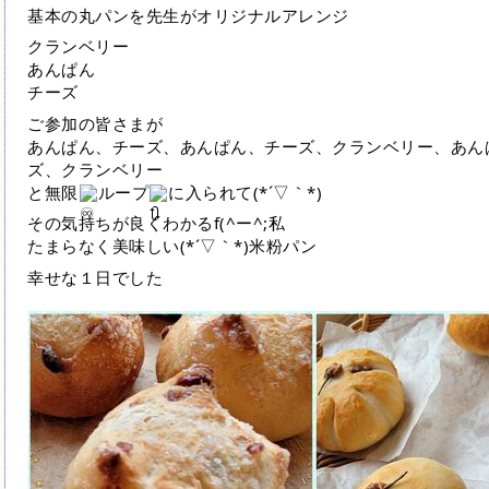
基本の丸パンを先生がオリジナルアレンジ
クランベリー
あんぱん
チーズ
ご参加の皆さまが
あんぱん、チーズ、あんぱん、チーズ、クランベリー、あん
ズ、クランベリー
と無限
ループ
に入られて(*´▽｀*)
その気持ちが良くわかるf(^ー^;私
たまらなく美味しい(*´▽｀*)米粉パン
幸せな１日でした