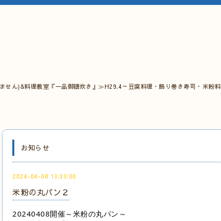
ません)&料理教室『一品御膳炊き』≫H29.4～豆腐料理・飾り巻き寿司・米粉
お知らせ
2024-04-08 13:33:00
米粉の丸パン２
20240408開催～米粉の丸パン～