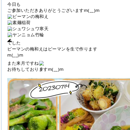
今日も
ご参加いただきありがとうございますm(__)m
ピーマンの梅和え
素麺稲荷
シュワシュワ寒天
ヤンニョム竹輪
でした
ピーマンの梅和えはピーマンを生で作ります
m(__)m
また来月ですね
お待ちしておりますm(__)m