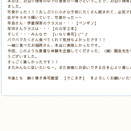
本日は、お泊り保育の中での食育の一環でということで、お泊り保育
ました。
可愛かった！！！久しぶりに小さな子供にたくさん囲まれて、必死で
目がキラキラ輝いていて、可愛かった～～
年長さん・学童保育のクラスは・・・【ペンギン】
年中さんクラスは・・・【のの字２本】
そして・・・みんなで 【いなり寿司】(^^♪
バクバクたくさん食べてくれて気持ちよかったです！！
一緒に食べたお稲荷さん、本当に美味しかったです。
今回、このような貴重な体験を企画してくださった、（縁）園長先生
うございました。
すっごく楽しかったです！！
またみんなに会いたいな～。また皆様にお会いできる日を心より楽し
今後とも 飾り巻き寿司教室 【でこまき】 をよろしくお願いいた