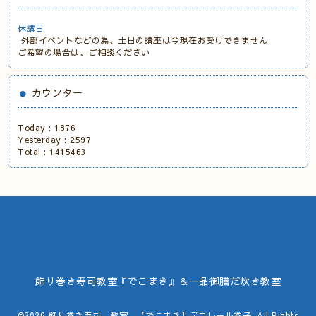
休講日
外部イベントなどの為、土日の講座は今現在お受けできません
ご希望の場合は、ご相談ください
カウンター
Today :
1876
Yesterday :
2597
Total :
1415463
飾り巻き寿司教室『でこまき』＆一品御膳だ炊き教室
©2026
飾り巻き寿司 教室 【でこまき】デコレール巻子
. All Rights