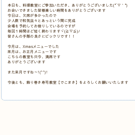
本日も、料理教室にご参加いただき、ありがとうございました(*´▽｀*)
お会いできました皆様楽しい時間をありがとうございます
今日は、欠席が多かったので
少人数で和気藹々とあっという間に完成
会場を予約してお借りしているのですが
毎回１時間ほど短く終わりますヾ(≧▽≦)ﾉ
皆さんの手際の良さにビックリです！！
今月は、Xmasメニューでした
来月は、お正月メニューです
こちらの教室も只今、満席です
ありがとうございます
また来月ですね～!(^^)!
今後とも、飾り巻き寿司教室【でこまき】をよろしくお願いいたします