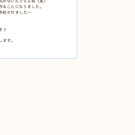
向かないんですよね（笑）
作ることになりました。
予約されました～
す♪
します。