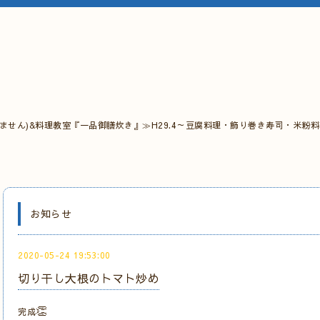
ません)&料理教室『一品御膳炊き』≫H29.4～豆腐料理・飾り巻き寿司・米粉
お知らせ
2020-05-24 19:53:00
切り干し大根のトマト炒め
👏
完成