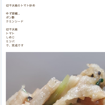
切干大根のトマト炒め
ゆず胡椒
...
ポン酢
クミンシード
切干大根
トマト
しめじ
ミツバ
で、完成です