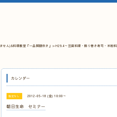
ません)&料理教室『一品御膳炊き』≫H29.4～豆腐料理・飾り巻き寿司・米粉
カレンダー
2012-05-18 (金) 10:00～
指定なし
朝日生命 セミナー