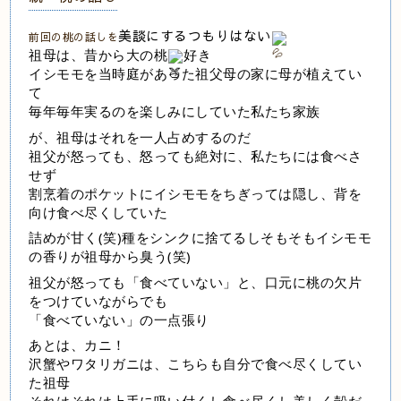
美談にするつもりはない
前回の桃の話しを
祖母は、昔から大の桃
好き
イシモモを当時庭があった祖父母の家に母が植えてい
て
毎年毎年実るのを楽しみにしていた私たち家族
が、祖母はそれを一人占めするのだ
祖父が怒っても、怒っても絶対に、私たちには食べさ
せず
割烹着のポケットにイシモモをちぎっては隠し、背を
向け食べ尽くしていた
詰めが甘く(笑)種をシンクに捨てるしそもそもイシモモ
の香りが祖母から臭う(笑)
祖父が怒っても「食べていない」と、口元に桃の欠片
をつけていながらでも
「食べていない」の一点張り
あとは、カニ！
沢蟹やワタリガニは、こちらも自分で食べ尽くしてい
た祖母